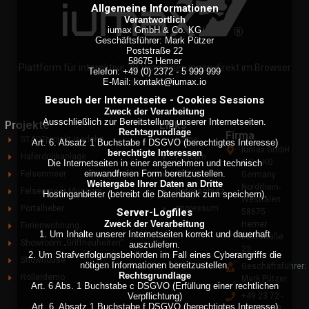
Allgemeine Informationen
Verantwortlich
iumax GmbH & Co. KG
Geschäftsführer: Mark Pützer
Poststraße 22
58675 Hemer
Plattform für interaktive 3D Visualisierungen direkt im Browser
Telefon: +49 (0) 2372 - 5 999 999
E-Mail: kontakt@iumax.io
und offline.
Besuch der Internetseite - Cookies Sessions
Zweck der Verarbeitung
Ausschließlich zur Bereitstellung unserer Internetseiten.
Projekte
Links
Rechtsgrundlage
Firma
STADTprojekt Iserlohn
Home
Art. 6. Absatz 1 Buchstabe f DSGVO (berechtigtes Interesse)
Iumax GmbH
berechtigte Interessen
Haferdrinkanlage
Projekte
& Co. KG
Die Internetseiten in einer angenehmen und technisch
einwandfreien Form bereitzustellen.
Felsenmeer
Kontakt
Germany
Weitergabe Ihrer Daten an Dritte
Nordrhein-
Felsenmeer Museum
Datenschutz
Hostinganbieter (betreibt die Datenbank zum speichern).
Westfalen
Portalheber
Impressum
Server-Logfiles
58675
Zweck der Verarbeitung
Hemer
Ferienwohnung
1. Um Inhalte unserer Internetseiten korrekt und dauerhaft
Poststraße
Showroom „Griffneuheiten“
auszuliefern.
22
2. Um Strafverfolgungsbehörden im Fall eines Cyberangriffs die
Showhouse
nötigen Informationen bereitzustellen.
Geschäftsführer:
Rechtsgrundlage
Rollerdemo
Mark Pützer
Art. 6 Abs. 1 Buchstabe c DSGVO (Erfüllung einer rechtlichen
Verpflichtung)
+49 23 72 -
Art. 6. Absatz 1 Buchstabe f DSGVO (berechtigtes Interesse)
59 99 99 9