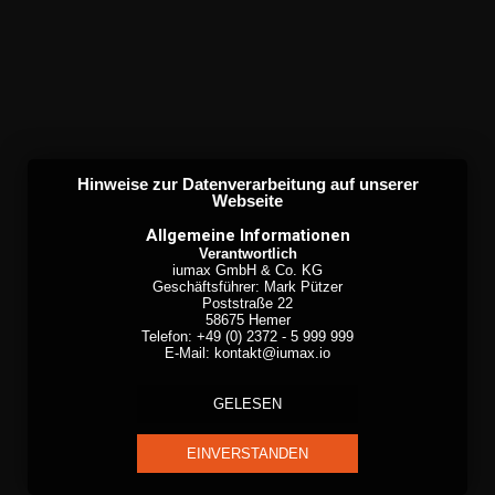
Hinweise zur Datenverarbeitung auf unserer
Webseite
Allgemeine Informationen
Verantwortlich
iumax GmbH & Co. KG
Geschäftsführer: Mark Pützer
Poststraße 22
58675 Hemer
Telefon: +49 (0) 2372 - 5 999 999
E-Mail: kontakt@iumax.io
Besuch der Internetseite - Cookies Sessions
Zweck der Verarbeitung
GELESEN
Ausschließlich zur Bereitstellung unserer Internetseiten.
Rechtsgrundlage
Art. 6. Absatz 1 Buchstabe f DSGVO (berechtigtes Interesse)
EINVERSTANDEN
berechtigte Interessen
Die Internetseiten in einer angenehmen und technisch